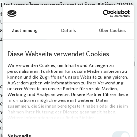
Unternehmenspräsentation März 2020
title
Unternehmenspräsentation März 2020
signup
Zustimmung
Details
Über Cookies
master_download
Unternehmenspräsentation März 2020 |
Diese Webseite verwendet Cookies
05.03.2020 | Full Year Roadshow Morgan
Stanley, London (Virtual Roadshow) Full
Wir verwenden Cookies, um Inhalte und Anzeigen zu
personalisieren, Funktionen für soziale Medien anbieten zu
Year Roadshow Bank of America,...
können und die Zugriffe auf unsere Website zu analysieren.
Außerdem geben wir Informationen zu Ihrer Verwendung
downloads
unserer Website an unsere Partner für soziale Medien,
video
Werbung und Analysen weiter. Unsere Partner führen diese
Informationen möglicherweise mit weiteren Daten
external_link
zusammen, die Sie ihnen bereitgestellt haben oder die sie im
webcast
Rahmen Ihrer Nutzung der Dienste gesammelt haben.
Weitere Informationen dazu finden Sie hier.
date
05.03.20
Einwilligungsauswahl
kategorie
Notwendig