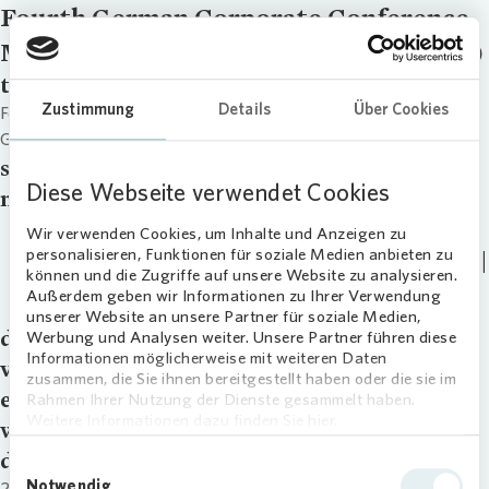
Fourth German Corporate Conference,
München (Berenberg & Goldman Sachs)
title
Zustimmung
Details
Über Cookies
Fourth German Corporate Conference, München (Berenberg &
Goldman Sachs)
signup
Diese Webseite verwendet Cookies
master_download
Fourth German Corporate Conference,
Wir verwenden Cookies, um Inhalte und Anzeigen zu
personalisieren, Funktionen für soziale Medien anbieten zu
München (Berenberg & Goldman Sachs) |
können und die Zugriffe auf unsere Website zu analysieren.
21.09.2015
Außerdem geben wir Informationen zu Ihrer Verwendung
unserer Website an unsere Partner für soziale Medien,
downloads
Werbung und Analysen weiter. Unsere Partner führen diese
Informationen möglicherweise mit weiteren Daten
video
zusammen, die Sie ihnen bereitgestellt haben oder die sie im
external_link
Rahmen Ihrer Nutzung der Dienste gesammelt haben.
Weitere Informationen dazu finden Sie hier.
webcast
date
Einwilligungsauswahl
Notwendig
21.09.15