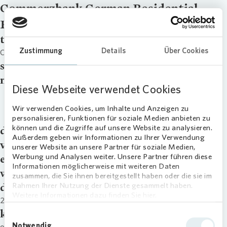
Commerzbank German Residential
Forum, London (englisch)
title
Zustimmung
Details
Über Cookies
Commerzbank German Residential Forum, London (englisch)
signup
master_download
Diese Webseite verwendet Cookies
Commerzbank German Residential
Forum, London (englisch) | 27.03.2015
Wir verwenden Cookies, um Inhalte und Anzeigen zu
personalisieren, Funktionen für soziale Medien anbieten zu
können und die Zugriffe auf unsere Website zu analysieren.
downloads
Außerdem geben wir Informationen zu Ihrer Verwendung
video
unserer Website an unsere Partner für soziale Medien,
Werbung und Analysen weiter. Unsere Partner führen diese
external_link
Informationen möglicherweise mit weiteren Daten
webcast
zusammen, die Sie ihnen bereitgestellt haben oder die sie im
Rahmen Ihrer Nutzung der Dienste gesammelt haben.
date
Weitere Informationen dazu finden Sie hier.
27.03.15
kategorie
Einwilligungsauswahl
Notwendig
other