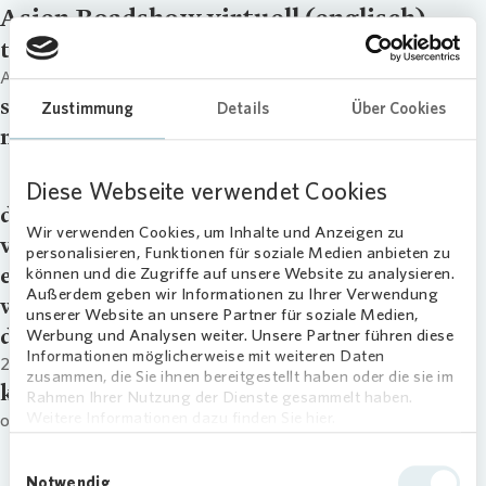
Asien Roadshow virtuell (englisch)
title
Asien Roadshow virtuell (englisch)
signup
Zustimmung
Details
Über Cookies
master_download
Asien Roadshow virtuell (englisch)
Diese Webseite verwendet Cookies
downloads
Wir verwenden Cookies, um Inhalte und Anzeigen zu
video
personalisieren, Funktionen für soziale Medien anbieten zu
external_link
können und die Zugriffe auf unsere Website zu analysieren.
Außerdem geben wir Informationen zu Ihrer Verwendung
webcast
unserer Website an unsere Partner für soziale Medien,
date
Werbung und Analysen weiter. Unsere Partner führen diese
Informationen möglicherweise mit weiteren Daten
20.10.23
zusammen, die Sie ihnen bereitgestellt haben oder die sie im
kategorie
Rahmen Ihrer Nutzung der Dienste gesammelt haben.
Weitere Informationen dazu finden Sie hier.
other
Einwilligungsauswahl
Notwendig