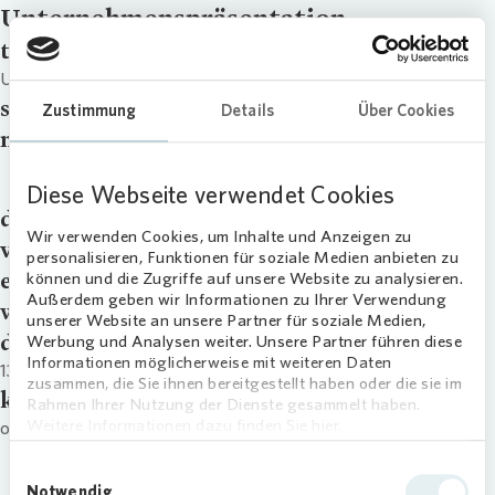
Unternehmenspräsentation
title
Unternehmenspräsentation
signup
Zustimmung
Details
Über Cookies
master_download
Unternehmenspräsentation | 13.10.2017
Diese Webseite verwendet Cookies
downloads
Wir verwenden Cookies, um Inhalte und Anzeigen zu
video
personalisieren, Funktionen für soziale Medien anbieten zu
external_link
können und die Zugriffe auf unsere Website zu analysieren.
Außerdem geben wir Informationen zu Ihrer Verwendung
webcast
unserer Website an unsere Partner für soziale Medien,
date
Werbung und Analysen weiter. Unsere Partner führen diese
Informationen möglicherweise mit weiteren Daten
13.10.17
zusammen, die Sie ihnen bereitgestellt haben oder die sie im
kategorie
Rahmen Ihrer Nutzung der Dienste gesammelt haben.
Weitere Informationen dazu finden Sie hier.
other
Einwilligungsauswahl
Notwendig